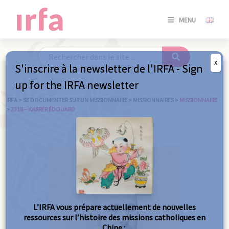
SE
MENU
CONNE
/
S'INSC
X
S'inscrire à la newsletter de l'IRFA - Sign
SE
up for the IRFA newsletter
CONNE
/ S'INSC
IRFA
>
SE DOCUMENTER SUR UN MISSIONNAIRE
>
MISSIONNAIRES
>
MISSIONNAIRE
>
2318 – KARRER ÉDOUARD
FE
L’IRFA vous prépare actuellement de nouvelles
ressources sur l’histoire des missions catholiques en
Chine :