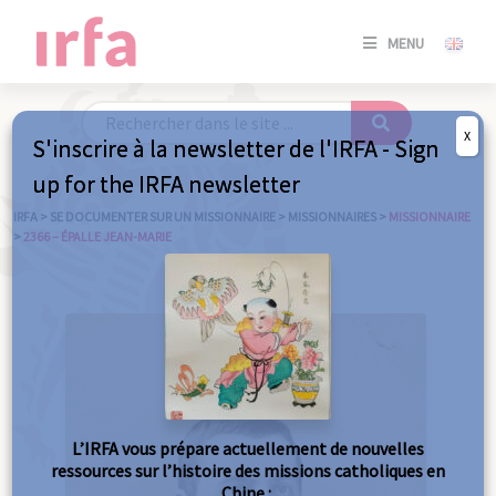
SE
MENU
CONNE
/
S'INSC
X
S'inscrire à la newsletter de l'IRFA - Sign
SE
up for the IRFA newsletter
CONNE
/ S'INSC
IRFA
>
SE DOCUMENTER SUR UN MISSIONNAIRE
>
MISSIONNAIRES
>
MISSIONNAIRE
>
2366 – ÉPALLE JEAN-MARIE
FE
L’IRFA vous prépare actuellement de nouvelles
ressources sur l’histoire des missions catholiques en
Chine :