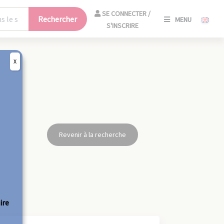
SE
SE CONNECTER /
Rechercher
MENU
CONNECT
S'INSCRIRE
/
S'INSCRIR
X
FERM
Revenir à la recherche
ire