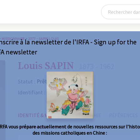
>
MISSIONNAIRE
>
2377 – SAPIN LOUIS
nscrire à la newsletter de l'IRFA - Sign up for the
FA newsletter
Louis SAPIN
1873 - 1962
Statut :
Prêtre
Identifiant :
2377
IDENTITÉ & MISSIONS
BIOGRAPHIE
RÉFÉRENCES
IRFA vous prépare actuellement de nouvelles ressources sur l’histo
des missions catholiques en Chine :