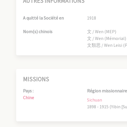
AUTRES INFORMATIONS
A quitté la Société en
1918
Nom(s) chinois
文 / Wen (MEP)
文 / Wen (Mémorial)
文類思 / Wen Leisi (P.
MISSIONS
Pays :
Région missionnaire 
Chine
Sichuan
1898 - 1915 (Yibin [Su