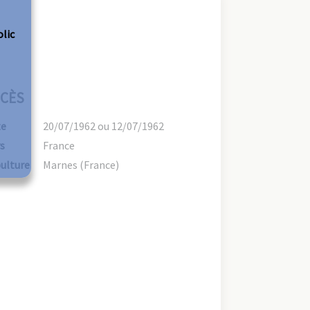
olic
CÈS
te
20/07/1962 ou 12/07/1962
s
France
ulture
Marnes (France)