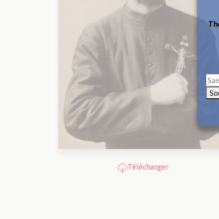
The
So
Télécharger