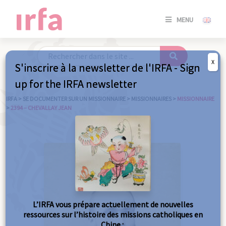
SE
MENU
CONNE
/
S'INSC
X
S'inscrire à la newsletter de l'IRFA - Sign
SE
up for the IRFA newsletter
CONNE
/ S'INSC
IRFA
>
SE DOCUMENTER SUR UN MISSIONNAIRE
>
MISSIONNAIRES
>
MISSIONNAIRE
>
2394 – CHEVALLAY JEAN
FE
L’IRFA vous prépare actuellement de nouvelles
ressources sur l’histoire des missions catholiques en
Chine :