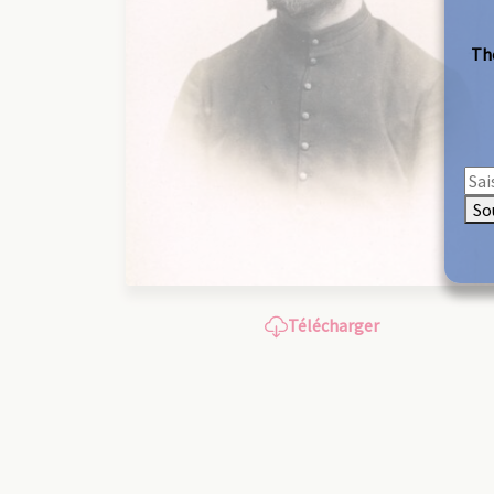
The
So
Télécharger