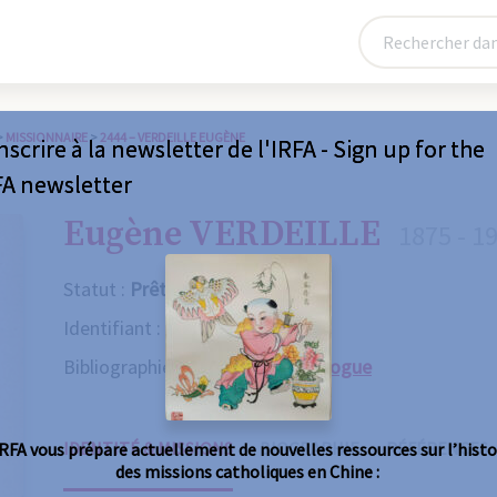
>
MISSIONNAIRE
>
2444 – VERDEILLE EUGÈNE
nscrire à la newsletter de l'IRFA - Sign up for the
FA newsletter
Eugène VERDEILLE
1875 - 1
Statut :
Prêtre
Identifiant :
2444
Bibliographie :
Consulter le catalogue
IDENTITÉ & MISSIONS
BIOGRAPHIE
RÉFÉRENCES
IRFA vous prépare actuellement de nouvelles ressources sur l’histo
des missions catholiques en Chine :