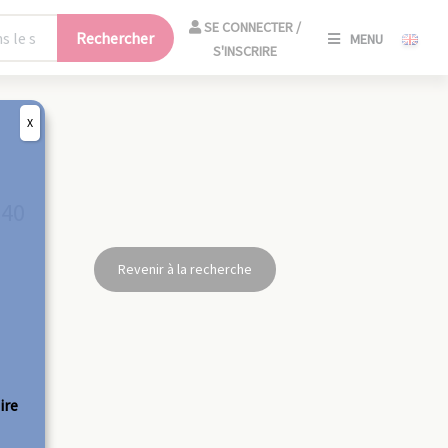
SE
SE CONNECTER /
Rechercher
MENU
CONNECT
S'INSCRIRE
/
S'INSCRIR
X
FERM
940
Revenir à la recherche
ire