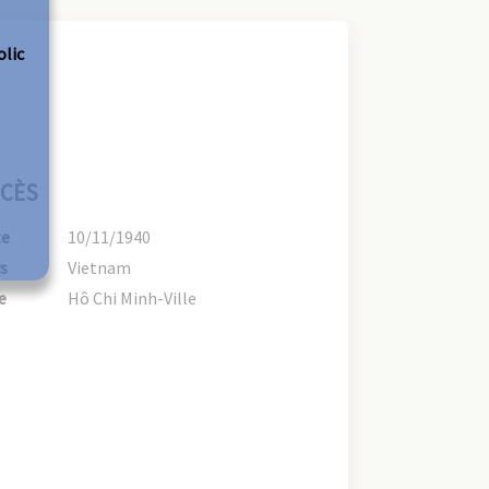
olic
CÈS
te
10/11/1940
s
Vietnam
e
Hô Chi Minh-Ville