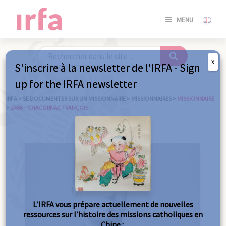
SE
MENU
CONNE
/
S'INSC
X
S'inscrire à la newsletter de l'IRFA - Sign
SE
up for the IRFA newsletter
CONNE
/ S'INSC
IRFA
>
SE DOCUMENTER SUR UN MISSIONNAIRE
>
MISSIONNAIRES
>
MISSIONNAIRE
>
2486 – CHACORNAC FRANÇOIS
FE
L’IRFA vous prépare actuellement de nouvelles
ressources sur l’histoire des missions catholiques en
Chine :