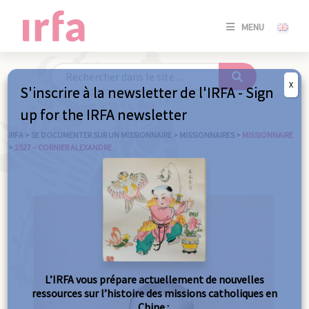
SE
MENU
CONNE
/
S'INSC
X
S'inscrire à la newsletter de l'IRFA - Sign
SE
up for the IRFA newsletter
CONNE
/ S'INSC
IRFA
>
SE DOCUMENTER SUR UN MISSIONNAIRE
>
MISSIONNAIRES
>
MISSIONNAIRE
>
2527 – CORNIER ALEXANDRE
FE
L’IRFA vous prépare actuellement de nouvelles
ressources sur l’histoire des missions catholiques en
Chine :