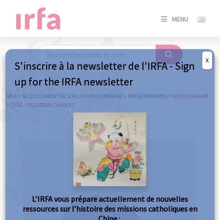
SE
MENU
CONNE
/
S'INSC
X
S'inscrire à la newsletter de l'IRFA - Sign
SE
up for the IRFA newsletter
CONNE
/ S'INSC
IRFA
>
SE DOCUMENTER SUR UN MISSIONNAIRE
>
MISSIONNAIRES
>
MISSIONNAIRE
>
2550 – BOURDIN CHARLES
FE
L’IRFA vous prépare actuellement de nouvelles
ressources sur l’histoire des missions catholiques en
Chine :