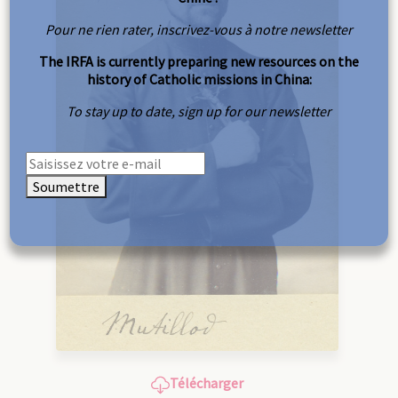
Pour ne rien rater, inscrivez-vous à notre newsletter
The IRFA is currently preparing new resources on the
history of Catholic missions in China:
To stay up to date, sign up for our newsletter
Soumettre
Télécharger