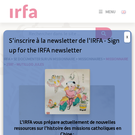
SE
MENU
CONNE
/
S'INSC
X
S'inscrire à la newsletter de l'IRFA - Sign
SE
up for the IRFA newsletter
CONNE
/ S'INSC
IRFA
>
SE DOCUMENTER SUR UN MISSIONNAIRE
>
MISSIONNAIRES
>
MISSIONNAIRE
>
2597 – MUTILLOD JULES
FE
L’IRFA vous prépare actuellement de nouvelles
ressources sur l’histoire des missions catholiques en
Chine :