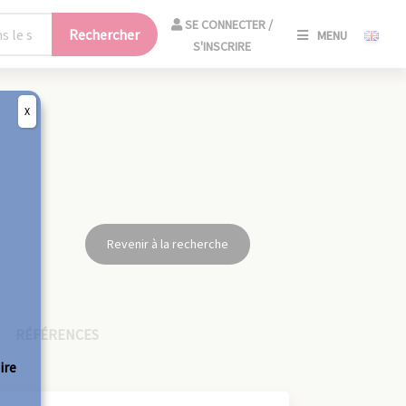
SE
SE CONNECTER /
Rechercher
MENU
CONNECT
S'INSCRIRE
/
S'INSCRIR
X
FERM
Revenir à la recherche
RÉFÉRENCES
ire