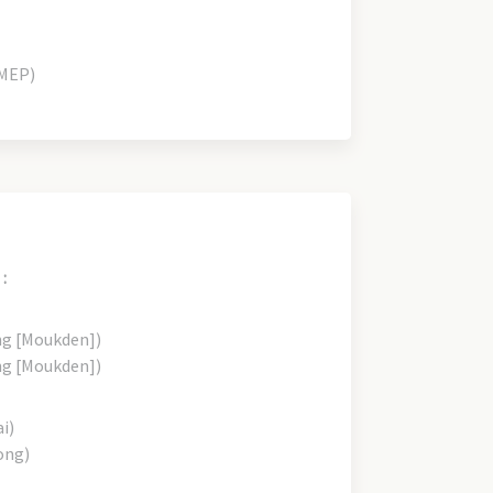
MEP)
:
ng [Moukden])
ng [Moukden])
i)
ong)