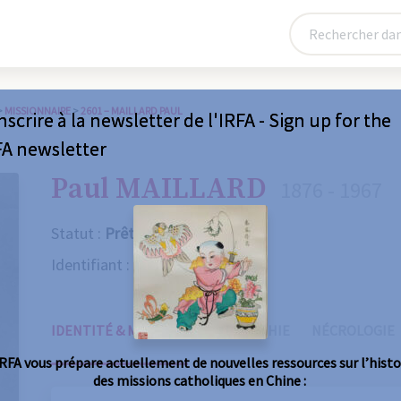
>
MISSIONNAIRE
>
2601 – MAILLARD PAUL
nscrire à la newsletter de l'IRFA - Sign up for the
FA newsletter
Paul MAILLARD
1876 - 1967
Statut :
Prêtre
Identifiant :
2601
IDENTITÉ & MISSIONS
BIOGRAPHIE
NÉCROLOGIE
IRFA vous prépare actuellement de nouvelles ressources sur l’histo
des missions catholiques en Chine :