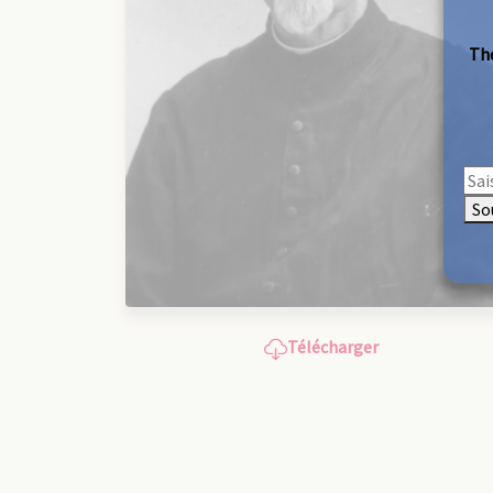
The
So
Télécharger