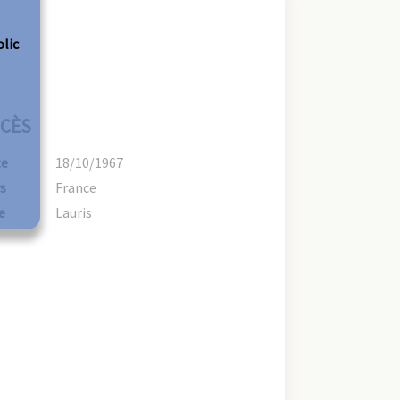
olic
CÈS
te
18/10/1967
s
France
e
Lauris