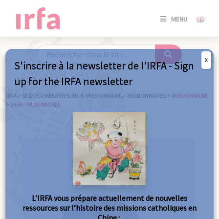
SE
MENU
CONNE
/
S'INSC
X
S'inscrire à la newsletter de l'IRFA - Sign
SE
up for the IRFA newsletter
CONNE
/ S'INSC
IRFA
>
SE DOCUMENTER SUR UN MISSIONNAIRE
>
MISSIONNAIRES
>
MISSIONNAIRE
>
2638 – HUSS MICHEL
FE
L’IRFA vous prépare actuellement de nouvelles
ressources sur l’histoire des missions catholiques en
Chine :