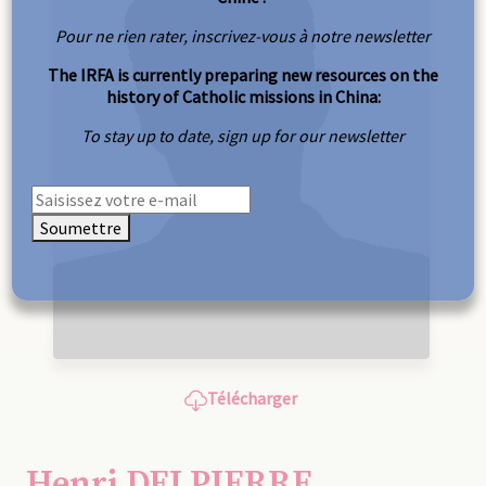
Pour ne rien rater, inscrivez-vous à notre newsletter
The IRFA is currently preparing new resources on the
history of Catholic missions in China:
To stay up to date, sign up for our newsletter
Soumettre
Télécharger
Henri DELPIERRE