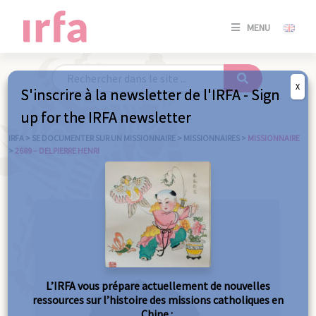
SE
MENU
CONNE
/
S'INSC
X
S'inscrire à la newsletter de l'IRFA - Sign
SE
up for the IRFA newsletter
CONNE
/ S'INSC
IRFA
>
SE DOCUMENTER SUR UN MISSIONNAIRE
>
MISSIONNAIRES
>
MISSIONNAIRE
>
2689 – DELPIERRE HENRI
FE
L’IRFA vous prépare actuellement de nouvelles
ressources sur l’histoire des missions catholiques en
Chine :