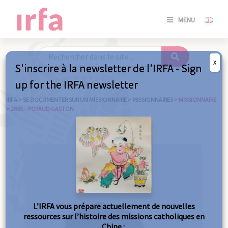
SE
MENU
CONNE
/
S'INSC
X
S'inscrire à la newsletter de l'IRFA - Sign
SE
up for the IRFA newsletter
CONNE
/ S'INSC
IRFA
>
SE DOCUMENTER SUR UN MISSIONNAIRE
>
MISSIONNAIRES
>
MISSIONNAIRE
>
2695 – POYAUD GASTON
FE
L’IRFA vous prépare actuellement de nouvelles
ressources sur l’histoire des missions catholiques en
Chine :