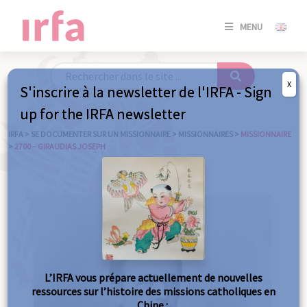
SE
MENU
CONNE
/
S'INSC
X
S'inscrire à la newsletter de l'IRFA - Sign
SE
up for the IRFA newsletter
CONNE
/ S'INSC
IRFA
>
SE DOCUMENTER SUR UN MISSIONNAIRE
>
MISSIONNAIRES
>
MISSIONNAIRE
>
2700 – GIRAUDIAS JOSEPH
FE
L’IRFA vous prépare actuellement de nouvelles
ressources sur l’histoire des missions catholiques en
Chine :