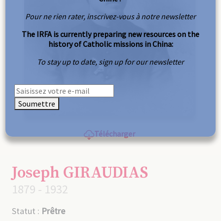
Pour ne rien rater, inscrivez-vous à notre newsletter
The IRFA is currently preparing new resources on the
history of Catholic missions in China:
To stay up to date, sign up for our newsletter
Soumettre
Télécharger
Joseph GIRAUDIAS
1879 - 1932
Statut :
Prêtre