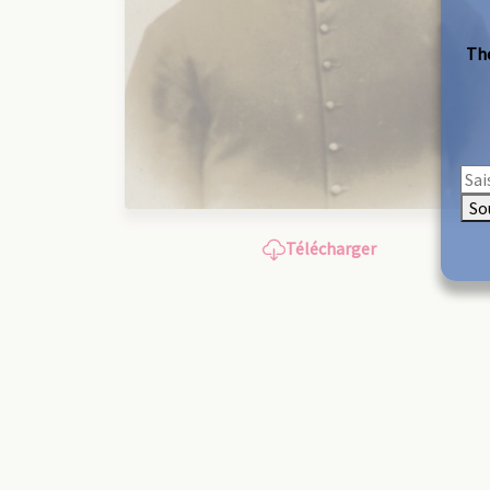
The
So
Télécharger