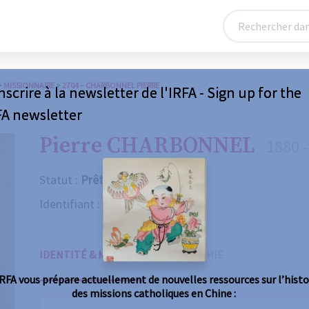
>
MISSIONNAIRE
>
2704 – CHARBONNEL PIERRE
nscrire à la newsletter de l'IRFA - Sign up for the
FA newsletter
Pierre CHARBONNEL
1880 
Statut :
Prêtre
Identifiant :
2704
IDENTITÉ & MISSIONS
BIOGRAPHIE
IRFA vous prépare actuellement de nouvelles ressources sur l’histo
des missions catholiques en Chine :