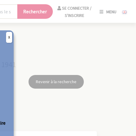
SE
SE CONNECTER /
Rechercher
MENU
CONNECT
S'INSCRIRE
/
S'INSCRIR
X
FERM
- 1941
Revenir à la recherche
ire