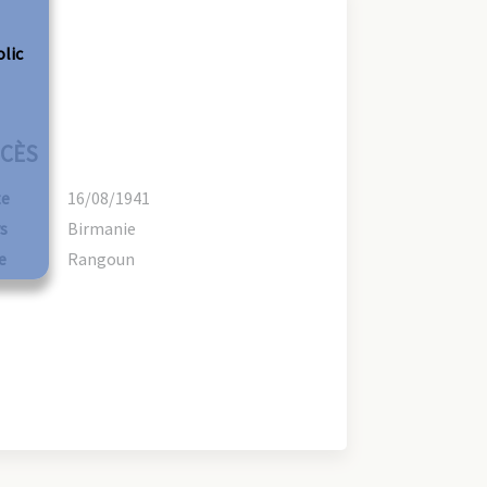
olic
CÈS
te
16/08/1941
s
Birmanie
e
Rangoun