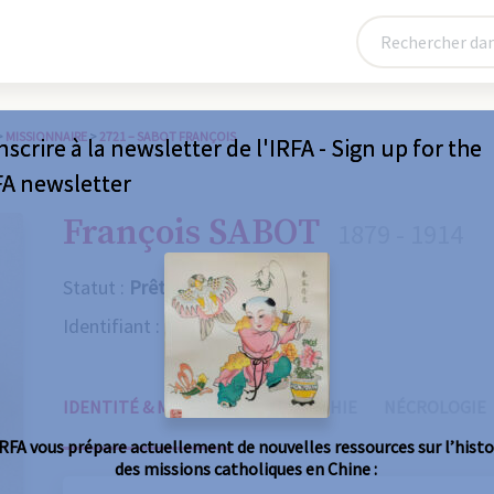
>
MISSIONNAIRE
>
2721 – SABOT FRANÇOIS
nscrire à la newsletter de l'IRFA - Sign up for the
FA newsletter
François SABOT
1879 - 1914
Statut :
Prêtre
Identifiant :
2721
IDENTITÉ & MISSIONS
BIOGRAPHIE
NÉCROLOGIE
IRFA vous prépare actuellement de nouvelles ressources sur l’histo
des missions catholiques en Chine :