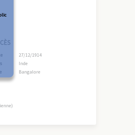
olic
CÈS
te
27/12/1914
s
Inde
e
Bangalore
tienne)