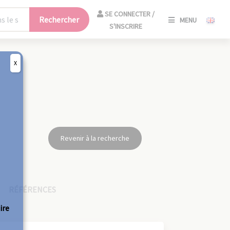
SE
SE CONNECTER /
Rechercher
MENU
CONNECT
S'INSCRIRE
/
S'INSCRIR
X
FERM
Revenir à la recherche
RÉFÉRENCES
ire