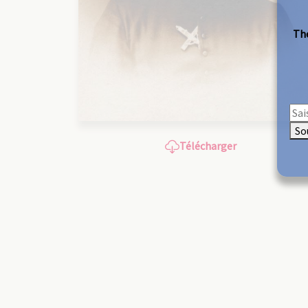
The
So
Télécharger