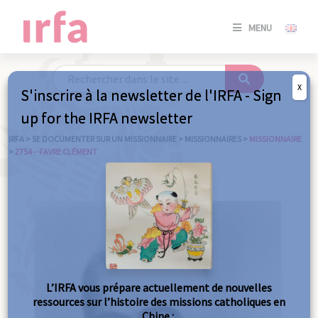
SE
MENU
CONNE
/
S'INSC
X
S'inscrire à la newsletter de l'IRFA - Sign
SE
up for the IRFA newsletter
CONNE
/ S'INSC
IRFA
>
SE DOCUMENTER SUR UN MISSIONNAIRE
>
MISSIONNAIRES
>
MISSIONNAIRE
>
2754 – FAVRE CLÉMENT
FE
L’IRFA vous prépare actuellement de nouvelles
ressources sur l’histoire des missions catholiques en
Chine :