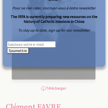
Pour ne rien rater, inscrivez-vous à notre newsletter
The IRFA is currently preparing new resources on the
history of Catholic missions in China:
To stay up to date, sign up for our newsletter
Soumettre
Télécharger
Clément FAVRE