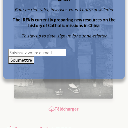
Pour ne rien rater, inscrivez-vous à notre newsletter
The IRFA is currently preparing new resources on the
history of Catholic missions in China:
To stay up to date, sign up for our newsletter
Soumettre
Télécharger