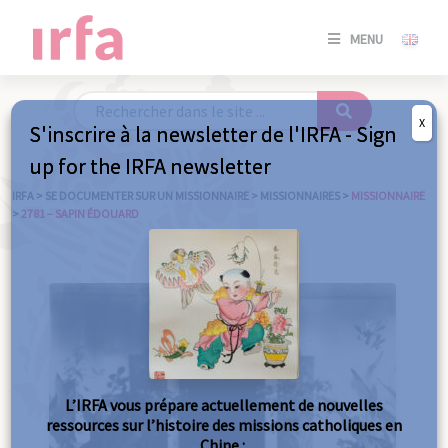
SE
MENU
CONNE
/
S'INSC
X
S'inscrire à la newsletter de l'IRFA - Sign
SE
up for the IRFA newsletter
CONNE
/ S'INSC
IRFA
>
SE DOCUMENTER SUR UN MISSIONNAIRE
>
MISSIONNAIRES
>
MISSIONNAIRE
>
2781 – SAPIN ÉDOUARD
FE
L’IRFA vous prépare actuellement de nouvelles
ressources sur l’histoire des missions catholiques en
Chine :