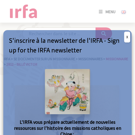
SE
MENU
CONNE
/
S'INSC
X
S'inscrire à la newsletter de l'IRFA - Sign
SE
up for the IRFA newsletter
CONNE
/ S'INSC
IRFA
>
SE DOCUMENTER SUR UN MISSIONNAIRE
>
MISSIONNAIRES
>
MISSIONNAIRE
>
2812 – BILLÉ VICTOR
FE
L’IRFA vous prépare actuellement de nouvelles
ressources sur l’histoire des missions catholiques en
Chine :