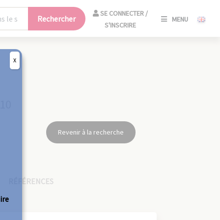
SE
SE CONNECTER /
Rechercher
MENU
CONNECT
S'INSCRIRE
/
S'INSCRIR
X
FERM
910
Revenir à la recherche
RÉFÉRENCES
ire