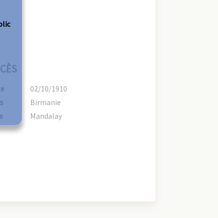
olic
CÈS
te
02/10/1910
s
Birmanie
e
Mandalay