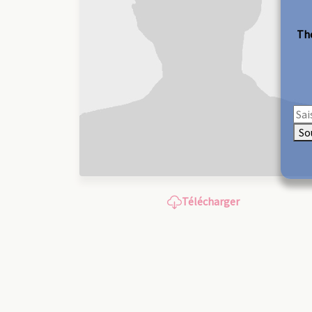
The
So
Télécharger