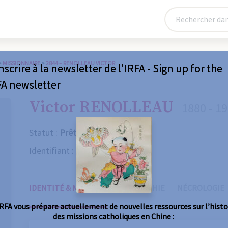
>
MISSIONNAIRE
>
2844 – RENOLLEAU VICTOR
nscrire à la newsletter de l'IRFA - Sign up for the
FA newsletter
Victor RENOLLEAU
1880 - 1
Statut :
Prêtre
Identifiant :
2844
IDENTITÉ & MISSIONS
BIOGRAPHIE
NÉCROLOGIE
IRFA vous prépare actuellement de nouvelles ressources sur l’histo
des missions catholiques en Chine :