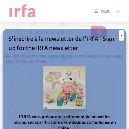
SE
MENU
CONNE
/
S'INSC
X
S'inscrire à la newsletter de l'IRFA - Sign
SE
up for the IRFA newsletter
CONNE
/ S'INSC
IRFA
>
SE DOCUMENTER SUR UN MISSIONNAIRE
>
MISSIONNAIRES
>
MISSIONNAIRE
>
2849 – MARTIN JEAN-PIERRE
FE
L’IRFA vous prépare actuellement de nouvelles
ressources sur l’histoire des missions catholiques en
Chine :