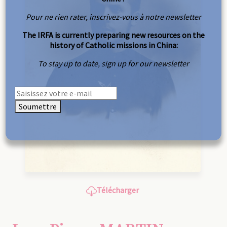
Pour ne rien rater, inscrivez-vous à notre newsletter
The IRFA is currently preparing new resources on the
history of Catholic missions in China:
To stay up to date, sign up for our newsletter
Soumettre
Télécharger