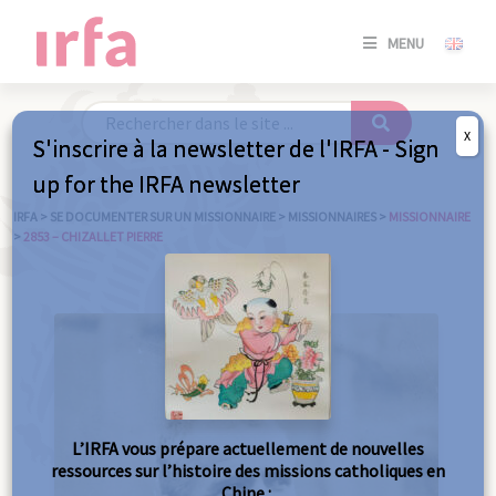
SE
MENU
CONNE
/
S'INSC
X
S'inscrire à la newsletter de l'IRFA - Sign
SE
up for the IRFA newsletter
CONNE
/ S'INSC
IRFA
>
SE DOCUMENTER SUR UN MISSIONNAIRE
>
MISSIONNAIRES
>
MISSIONNAIRE
>
2853 – CHIZALLET PIERRE
FE
L’IRFA vous prépare actuellement de nouvelles
ressources sur l’histoire des missions catholiques en
Chine :