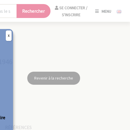
SE
SE CONNECTER /
Rechercher
MENU
CONNECT
S'INSCRIRE
/
S'INSCRIR
X
FERM
 1946
Revenir à la recherche
ire
RÉFÉRENCES