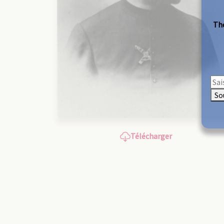
The
So
Télécharger