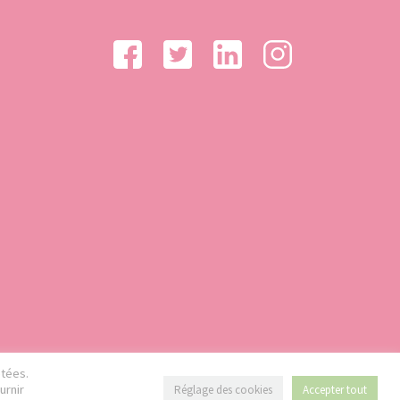
étées.
urnir
Réglage des cookies
Accepter tout