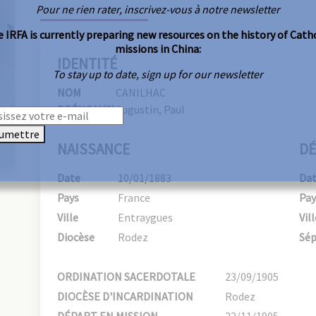
Pour ne rien rater, inscrivez-vous à notre newsletter
 IRFA is currently preparing new resources on the history of Cath
missions in China:
IDENTITÉ
To stay up to date, sign up for our newsletter
NOM
CANILHAC
PRÉNOM(S)
Augustin, Paul
umettre
NAISSANCE
DÉ
Date
10/01/1883
Da
Pays
France
Pay
Ville
Entraygues
Vill
Diocèse
Rodez
Sép
ORDINATION SACERDOTALE
23/09/1905
DIOCÈSE D'INCARDINATION
Rodez