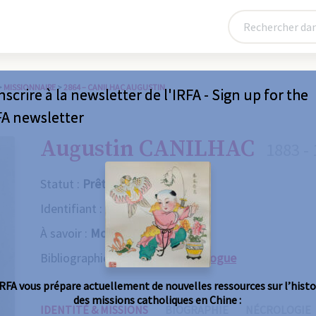
>
MISSIONNAIRE
>
2864 – CANILHAC AUGUSTIN
nscrire à la newsletter de l'IRFA - Sign up for the
FA newsletter
Augustin CANILHAC
1883 -
Statut :
Prêtre
Identifiant :
2864
À savoir :
Mort violente
Bibliographie :
Consulter le catalogue
IRFA vous prépare actuellement de nouvelles ressources sur l’histo
des missions catholiques en Chine :
IDENTITÉ & MISSIONS
BIOGRAPHIE
NÉCROLOGIE