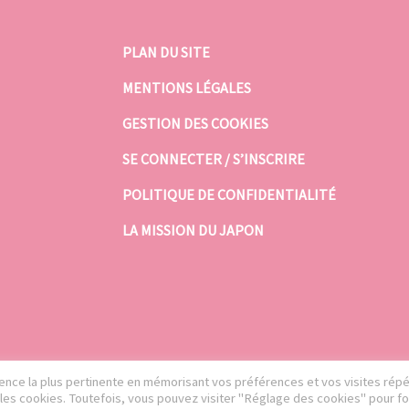
PLAN DU SITE
MENTIONS LÉGALES
GESTION DES COOKIES
SE CONNECTER / S’INSCRIRE
POLITIQUE DE CONFIDENTIALITÉ
LA MISSION DU JAPON
rience la plus pertinente en mémorisant vos préférences et vos visites rép
S les cookies. Toutefois, vous pouvez visiter "Réglage des cookies" pour fo