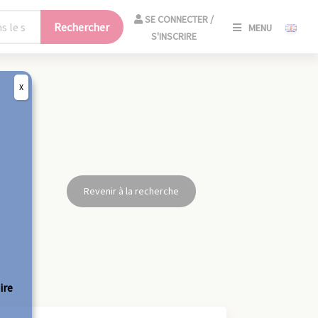
SE
SE CONNECTER /
Rechercher
MENU
CONNECT
S'INSCRIRE
/
S'INSCRIR
X
FERM
Revenir à la recherche
ire