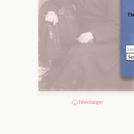
The
So
Télécharger