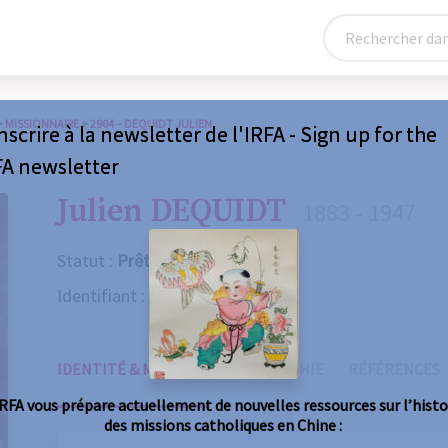
>
MISSIONNAIRE
>
2904 – DEQUIDT JULIEN
nscrire à la newsletter de l'IRFA - Sign up for the
FA newsletter
Julien DEQUIDT
1883 - 1947
Statut :
Prêtre
Identifiant :
2904
IDENTITÉ & MISSIONS
BIOGRAPHIE
RÉFÉRENCES
IRFA vous prépare actuellement de nouvelles ressources sur l’histo
des missions catholiques en Chine :