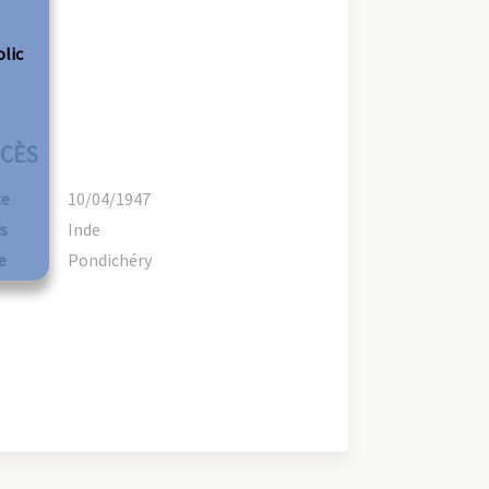
olic
CÈS
te
10/04/1947
s
Inde
e
Pondichéry