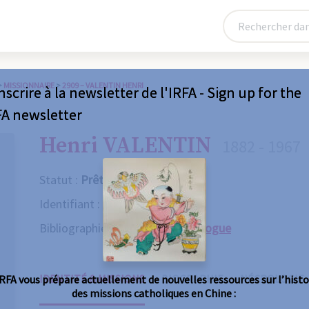
>
MISSIONNAIRE
>
2909 – VALENTIN HENRI
nscrire à la newsletter de l'IRFA - Sign up for the
FA newsletter
Henri VALENTIN
1882 - 1967
Statut :
Prêtre
Identifiant :
2909
Bibliographie :
Consulter le catalogue
IDENTITÉ & MISSIONS
BIOGRAPHIE
NÉCROLOGIE
IRFA vous prépare actuellement de nouvelles ressources sur l’histo
des missions catholiques en Chine :