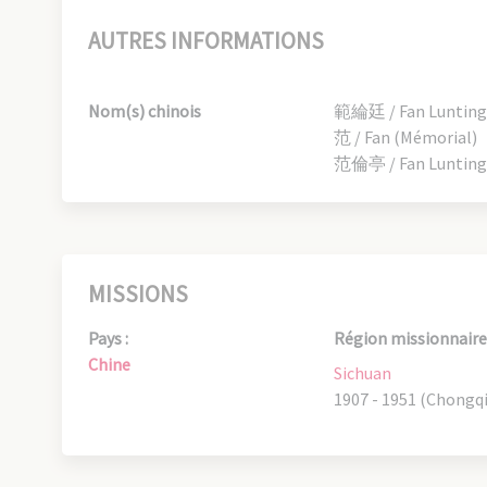
AUTRES INFORMATIONS
Nom(s) chinois
範綸廷 / Fan Lunting
范 / Fan (Mémorial)
范倫亭 / Fan Lunting 
MISSIONS
Pays :
Région missionnaire 
Chine
Sichuan
1907 - 1951 (Chongq