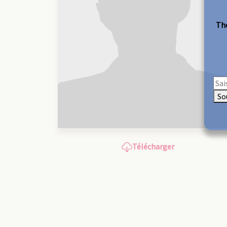
The
So
Télécharger