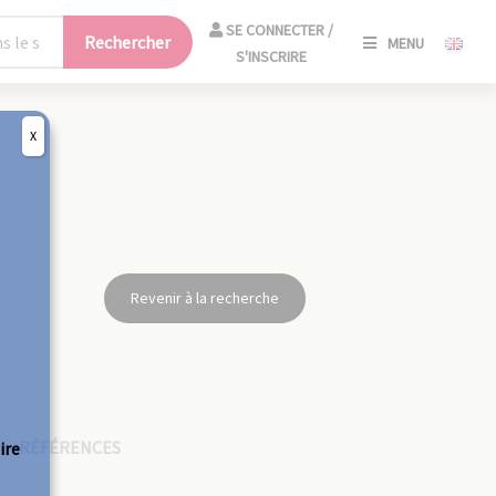
SE
SE CONNECTER /
Rechercher
MENU
CONNECT
S'INSCRIRE
/
S'INSCRIR
X
FERM
Revenir à la recherche
RÉFÉRENCES
ire