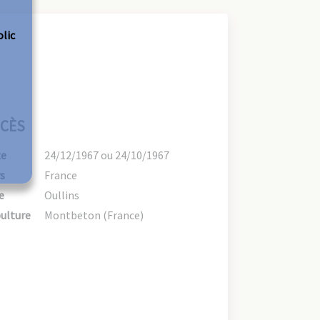
olic
CÈS
te
24/12/1967 ou 24/10/1967
s
France
e
Oullins
ulture
Montbeton (France)