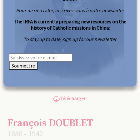
Pour ne rien rater, inscrivez-vous à notre newsletter
The IRFA is currently preparing new resources on the
history of Catholic missions in China:
To stay up to date, sign up for our newsletter
Soumettre
Télécharger
François DOUBLET
1880 - 1942