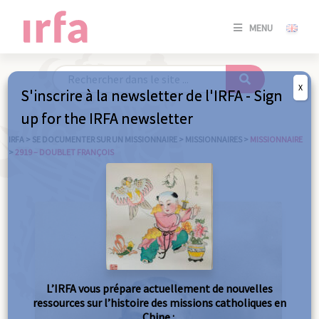
SE
MENU
CONNE
/
S'INSC
X
S'inscrire à la newsletter de l'IRFA - Sign
SE
up for the IRFA newsletter
CONNE
/ S'INSC
IRFA
>
SE DOCUMENTER SUR UN MISSIONNAIRE
>
MISSIONNAIRES
>
MISSIONNAIRE
>
2919 – DOUBLET FRANÇOIS
FE
L’IRFA vous prépare actuellement de nouvelles
ressources sur l’histoire des missions catholiques en
Chine :