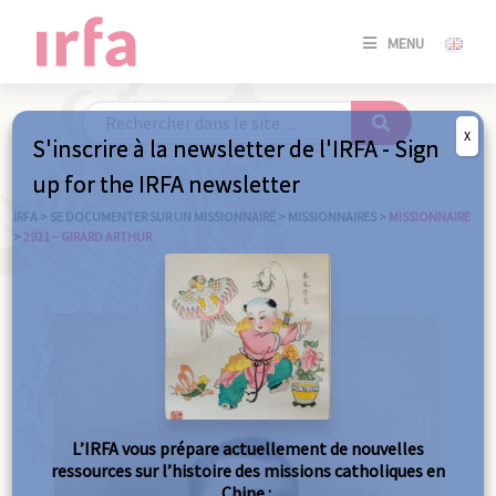
SE
MENU
CONNE
/
S'INSC
X
S'inscrire à la newsletter de l'IRFA - Sign
SE
up for the IRFA newsletter
CONNE
/ S'INSC
IRFA
>
SE DOCUMENTER SUR UN MISSIONNAIRE
>
MISSIONNAIRES
>
MISSIONNAIRE
>
2921 – GIRARD ARTHUR
FE
L’IRFA vous prépare actuellement de nouvelles
ressources sur l’histoire des missions catholiques en
Chine :