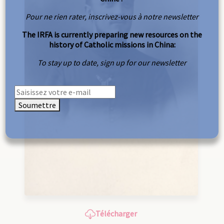
Pour ne rien rater, inscrivez-vous à notre newsletter
The IRFA is currently preparing new resources on the
history of Catholic missions in China:
To stay up to date, sign up for our newsletter
Soumettre
Télécharger