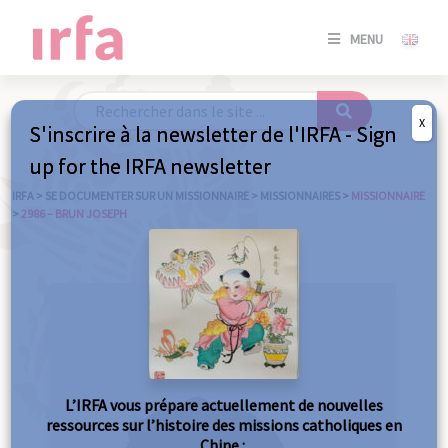
SE
MENU
CONNE
/
S'INSC
X
S'inscrire à la newsletter de l'IRFA - Sign
SE
up for the IRFA newsletter
CONNE
/ S'INSC
IRFA
>
SE DOCUMENTER SUR UN MISSIONNAIRE
>
MISSIONNAIRES
>
MISSIONNAIRE
>
2986 – BRUN JOSEPH
FE
L’IRFA vous prépare actuellement de nouvelles
ressources sur l’histoire des missions catholiques en
Chine :