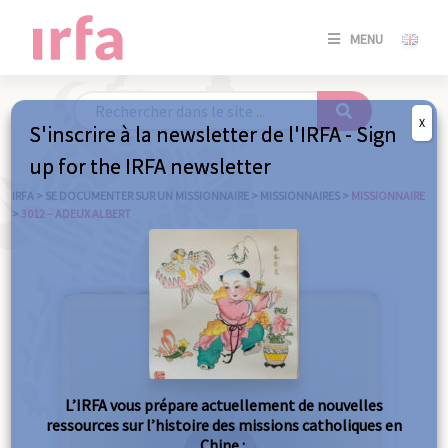
SE
MENU
CONNE
/
S'INSC
X
S'inscrire à la newsletter de l'IRFA - Sign
SE
up for the IRFA newsletter
CONNE
/ S'INSC
IRFA
>
SE DOCUMENTER SUR UN MISSIONNAIRE
>
MISSIONNAIRES
>
MISSIONNAIRE
>
3012 – ADEUX ALBERT
FE
L’IRFA vous prépare actuellement de nouvelles
ressources sur l’histoire des missions catholiques en
Chine :