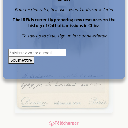
Pour ne rien rater, inscrivez-vous à notre newsletter
The IRFA is currently preparing new resources on the
history of Catholic missions in China:
To stay up to date, sign up for our newsletter
Soumettre
Télécharger