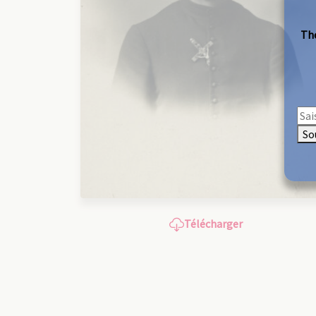
The
So
Télécharger