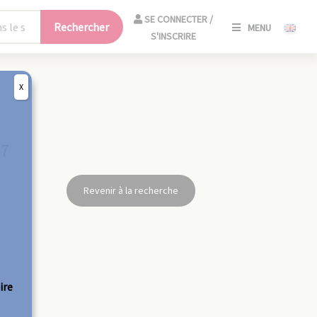
SE
SE CONNECTER /
Rechercher
MENU
CONNECT
S'INSCRIRE
/
S'INSCRIR
X
FERM
57
Revenir à la recherche
ire