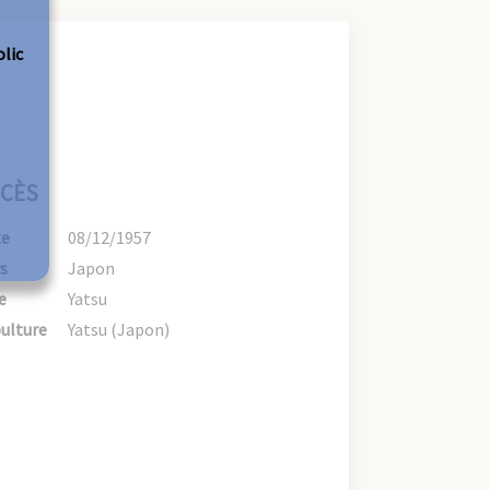
olic
CÈS
te
08/12/1957
s
Japon
e
Yatsu
ulture
Yatsu (Japon)