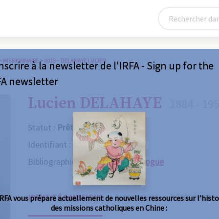
>
MISSIONNAIRE
>
3019 – DELAHAYE LUCIEN
nscrire à la newsletter de l'IRFA - Sign up for the
FA newsletter
Lucien DELAHAYE
1884 - 19
Statut :
Prêtre
Identifiant :
3019
Bibliographie :
Consulter le catalogue
IDENTITÉ & MISSIONS
BIOGRAPHIE
RÉFÉRENCES
IRFA vous prépare actuellement de nouvelles ressources sur l’histo
des missions catholiques en Chine :