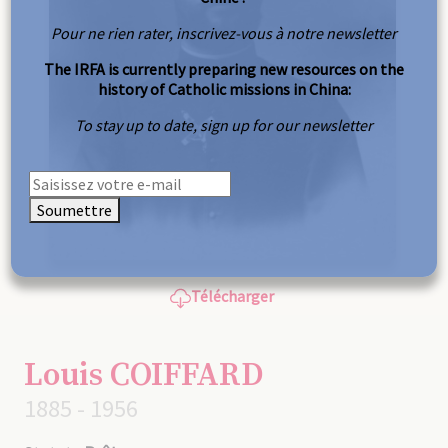
Pour ne rien rater, inscrivez-vous à notre newsletter
The IRFA is currently preparing new resources on the
history of Catholic missions in China:
To stay up to date, sign up for our newsletter
Soumettre
Télécharger
Louis COIFFARD
1885 - 1956