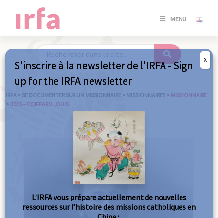
SE
MENU
CONNE
/
S'INSC
X
S'inscrire à la newsletter de l'IRFA - Sign
SE
up for the IRFA newsletter
CONNE
/ S'INSC
IRFA
>
SE DOCUMENTER SUR UN MISSIONNAIRE
>
MISSIONNAIRES
>
MISSIONNAIRE
>
3035 – COIFFARD LOUIS
FE
L’IRFA vous prépare actuellement de nouvelles
ressources sur l’histoire des missions catholiques en
Chine :