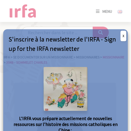
SE
MENU
CONNE
/
S'INSC
X
S'inscrire à la newsletter de l'IRFA - Sign
SE
up for the IRFA newsletter
CONNE
/ S'INSC
IRFA
>
SE DOCUMENTER SUR UN MISSIONNAIRE
>
MISSIONNAIRES
>
MISSIONNAIRE
>
3048 – SOMMELET CHARLES
FE
L’IRFA vous prépare actuellement de nouvelles
ressources sur l’histoire des missions catholiques en
Chine :