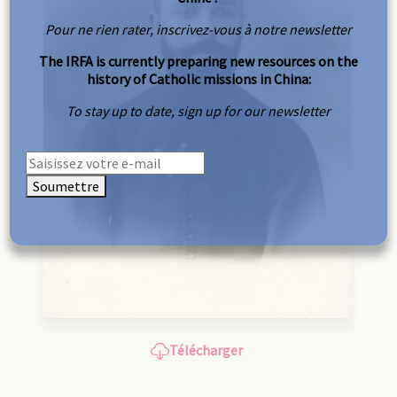
Pour ne rien rater, inscrivez-vous à notre newsletter
The IRFA is currently preparing new resources on the
history of Catholic missions in China:
To stay up to date, sign up for our newsletter
Soumettre
Télécharger