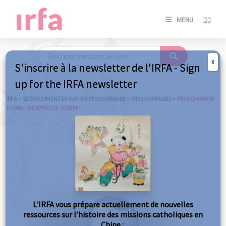
SE
MENU
CONNE
/
S'INSC
X
S'inscrire à la newsletter de l'IRFA - Sign
SE
up for the IRFA newsletter
CONNE
/ S'INSC
IRFA
>
SE DOCUMENTER SUR UN MISSIONNAIRE
>
MISSIONNAIRES
>
MISSIONNAIRE
>
3094 – DESPORTES JOSEPH
FE
L’IRFA vous prépare actuellement de nouvelles
ressources sur l’histoire des missions catholiques en
Chine :