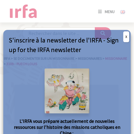
SE
MENU
CONNE
/
S'INSC
X
S'inscrire à la newsletter de l'IRFA - Sign
SE
up for the IRFA newsletter
CONNE
/ S'INSC
IRFA
>
SE DOCUMENTER SUR UN MISSIONNAIRE
>
MISSIONNAIRES
>
MISSIONNAIRE
>
3109 – PUECH LOUIS
FE
L’IRFA vous prépare actuellement de nouvelles
ressources sur l’histoire des missions catholiques en
Chine :