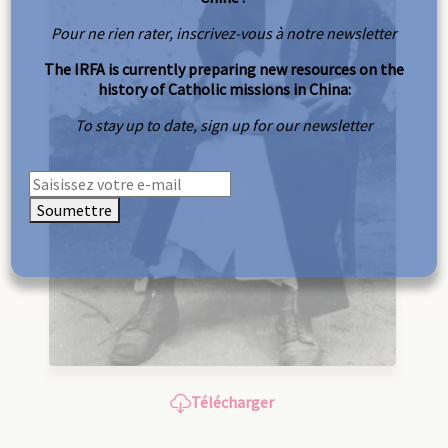
Pour ne rien rater, inscrivez-vous à notre newsletter
The IRFA is currently preparing new resources on the
history of Catholic missions in China:
To stay up to date, sign up for our newsletter
Soumettre
Télécharger