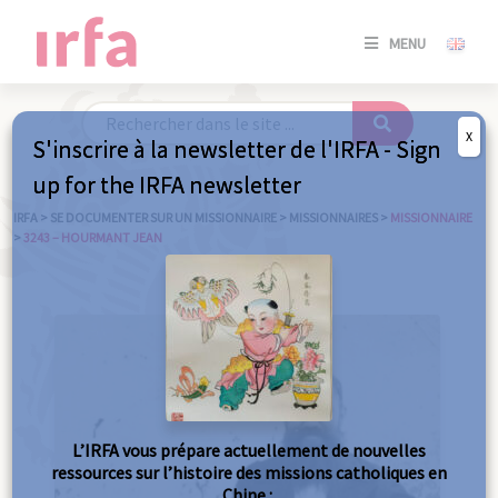
SE
MENU
CONNE
/
S'INSC
X
S'inscrire à la newsletter de l'IRFA - Sign
SE
up for the IRFA newsletter
CONNE
/ S'INSC
IRFA
>
SE DOCUMENTER SUR UN MISSIONNAIRE
>
MISSIONNAIRES
>
MISSIONNAIRE
>
3243 – HOURMANT JEAN
FE
L’IRFA vous prépare actuellement de nouvelles
ressources sur l’histoire des missions catholiques en
Chine :