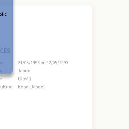
olic
CÈS
te
21/05/1993 ou 02/05/1993
s
Japon
e
Himéji
ulture
Kobe (Japon)