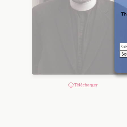
The
So
Télécharger