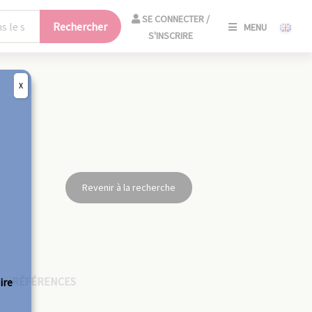
SE
SE CONNECTER /
Rechercher
MENU
CONNECT
S'INSCRIRE
/
S'INSCRIR
X
FERM
Revenir à la recherche
RÉFÉRENCES
ire