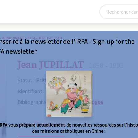
>
MISSIONNAIRE
>
3254 – JUPILLAT JEAN
nscrire à la newsletter de l'IRFA - Sign up for the
FA newsletter
Jean JUPILLAT
1898 - 1993
Statut :
Prêtre
Identifiant :
3254
Bibliographie :
Consulter le catalogue
IDENTITÉ & MISSIONS
BIOGRAPHIE
NÉCROLOGIE
IRFA vous prépare actuellement de nouvelles ressources sur l’histo
des missions catholiques en Chine :