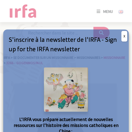
SE
MENU
CONNE
/
S'INSC
X
S'inscrire à la newsletter de l'IRFA - Sign
SE
up for the IRFA newsletter
CONNE
/ S'INSC
IRFA
>
SE DOCUMENTER SUR UN MISSIONNAIRE
>
MISSIONNAIRES
>
MISSIONNAIRE
>
3266 – GOGENMOS PAUL
FE
L’IRFA vous prépare actuellement de nouvelles
ressources sur l’histoire des missions catholiques en
Chine :