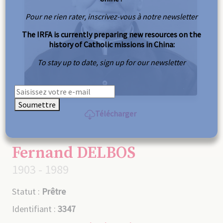
Pour ne rien rater, inscrivez-vous à notre newsletter
The IRFA is currently preparing new resources on the
history of Catholic missions in China:
To stay up to date, sign up for our newsletter
Soumettre
Télécharger
Fernand DELBOS
1903 - 1989
Statut :
Prêtre
Identifiant :
3347