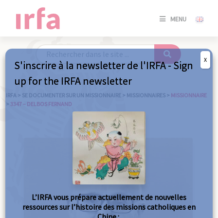
SE
MENU
CONNE
/
S'INSC
X
S'inscrire à la newsletter de l'IRFA - Sign
SE
up for the IRFA newsletter
CONNE
/ S'INSC
IRFA
>
SE DOCUMENTER SUR UN MISSIONNAIRE
>
MISSIONNAIRES
>
MISSIONNAIRE
>
3347 – DELBOS FERNAND
FE
L’IRFA vous prépare actuellement de nouvelles
ressources sur l’histoire des missions catholiques en
Chine :