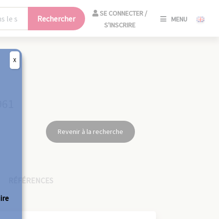
SE
SE CONNECTER /
Rechercher
MENU
CONNECT
S'INSCRIRE
/
S'INSCRIR
X
FERM
961
Revenir à la recherche
RÉFÉRENCES
ire