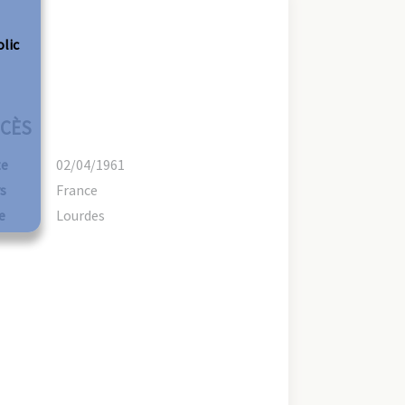
olic
CÈS
te
02/04/1961
s
France
e
Lourdes