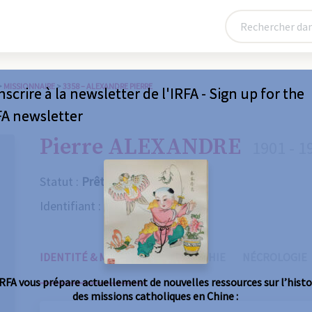
>
MISSIONNAIRE
>
3358 – ALEXANDRE PIERRE
nscrire à la newsletter de l'IRFA - Sign up for the
FA newsletter
Pierre ALEXANDRE
1901 - 1
Statut :
Prêtre
Identifiant :
3358
IDENTITÉ & MISSIONS
BIOGRAPHIE
NÉCROLOGIE
IRFA vous prépare actuellement de nouvelles ressources sur l’histo
des missions catholiques en Chine :