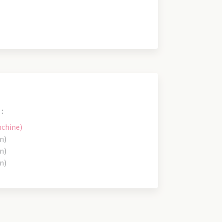
:
nchine)
n)
n)
n)