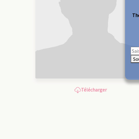
The
So
Télécharger