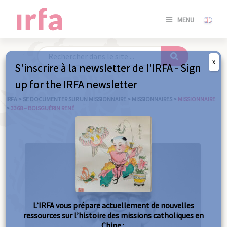
SE
MENU
CONNE
/
S'INSC
X
S'inscrire à la newsletter de l'IRFA - Sign
SE
up for the IRFA newsletter
CONNE
/ S'INSC
IRFA
>
SE DOCUMENTER SUR UN MISSIONNAIRE
>
MISSIONNAIRES
>
MISSIONNAIRE
>
3368 – BOISGUÉRIN RENÉ
FE
L’IRFA vous prépare actuellement de nouvelles
ressources sur l’histoire des missions catholiques en
Chine :