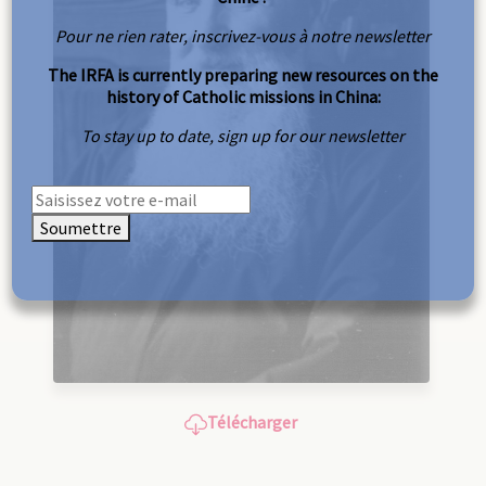
Pour ne rien rater, inscrivez-vous à notre newsletter
The IRFA is currently preparing new resources on the
history of Catholic missions in China:
To stay up to date, sign up for our newsletter
Soumettre
Télécharger