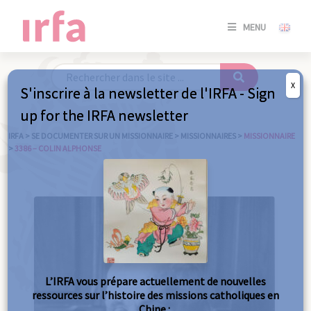
SE
MENU
CONNE
/
S'INSC
X
S'inscrire à la newsletter de l'IRFA - Sign
SE
up for the IRFA newsletter
CONNE
/ S'INSC
IRFA
>
SE DOCUMENTER SUR UN MISSIONNAIRE
>
MISSIONNAIRES
>
MISSIONNAIRE
>
3386 – COLIN ALPHONSE
FE
L’IRFA vous prépare actuellement de nouvelles
ressources sur l’histoire des missions catholiques en
Chine :