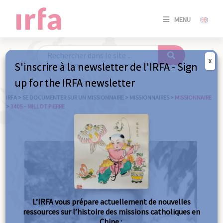
SE
MENU
CONNE
/
S'INSC
X
S'inscrire à la newsletter de l'IRFA - Sign
SE
up for the IRFA newsletter
CONNE
/ S'INSC
IRFA
>
SE DOCUMENTER SUR UN MISSIONNAIRE
>
MISSIONNAIRES
>
MISSIONNAIRE
>
3405 – MILLOT PIERRE
FE
L’IRFA vous prépare actuellement de nouvelles
ressources sur l’histoire des missions catholiques en
Chine :