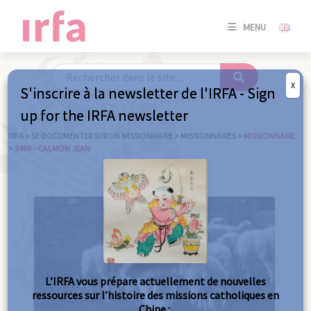
SE
MENU
CONNE
/
S'INSC
X
S'inscrire à la newsletter de l'IRFA - Sign
SE
up for the IRFA newsletter
CONNE
/ S'INSC
IRFA
>
SE DOCUMENTER SUR UN MISSIONNAIRE
>
MISSIONNAIRES
>
MISSIONNAIRE
>
3489 – CALMON JEAN
FE
L’IRFA vous prépare actuellement de nouvelles
ressources sur l’histoire des missions catholiques en
Chine :