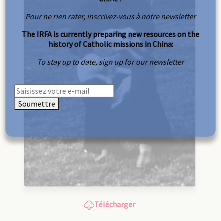
Pour ne rien rater, inscrivez-vous à notre newsletter
The IRFA is currently preparing new resources on the
history of Catholic missions in China:
To stay up to date, sign up for our newsletter
Soumettre
Télécharger