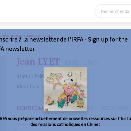
>
MISSIONNAIRE
>
3491 – LYET JEAN
nscrire à la newsletter de l'IRFA - Sign up for the
FA newsletter
Jean LYET
1908 - 1975
Statut :
Prêtre
Identifiant :
3491
IDENTITÉ & MISSIONS
BIOGRAPHIE
NÉCROLOGIE
IRFA vous prépare actuellement de nouvelles ressources sur l’histo
des missions catholiques en Chine :