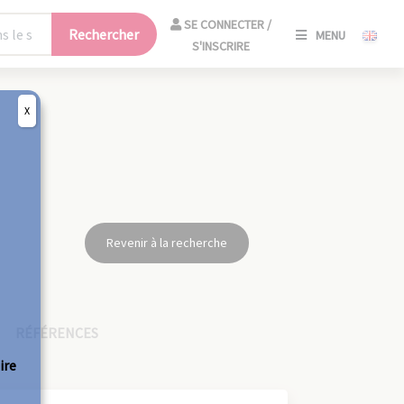
SE
SE CONNECTER /
Rechercher
MENU
CONNECT
S'INSCRIRE
/
S'INSCRIR
X
FERM
Revenir à la recherche
RÉFÉRENCES
ire