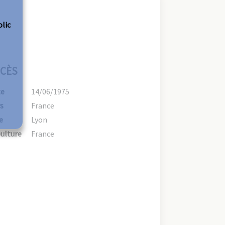
olic
CÈS
te
14/06/1975
s
France
e
Lyon
ulture
France