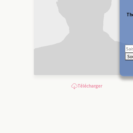
The
So
Télécharger