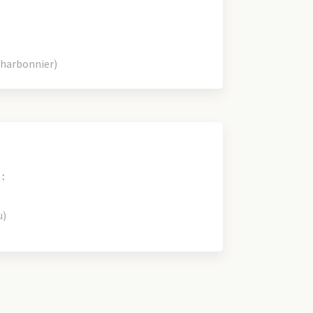
Charbonnier)
:
u)