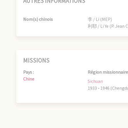
AUTRES INFORMATIONS
Nom(s) chinois
李 / Li (MEP)
利耶 / Li Ye (P. Jean 
MISSIONS
Pays :
Région missionnaire 
Chine
Sichuan
1933 - 1946 (Chengd