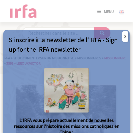
SE
MENU
CONNE
/
S'INSC
X
S'inscrire à la newsletter de l'IRFA - Sign
SE
up for the IRFA newsletter
CONNE
/ S'INSC
IRFA
>
SE DOCUMENTER SUR UN MISSIONNAIRE
>
MISSIONNAIRES
>
MISSIONNAIRE
>
3593 – LEROUX VICTOR
FE
L’IRFA vous prépare actuellement de nouvelles
ressources sur l’histoire des missions catholiques en
Chine :