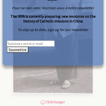
Pour ne rien rater, inscrivez-vous à notre newsletter
The IRFA is currently preparing new resources on the
history of Catholic missions in China:
To stay up to date, sign up for our newsletter
Soumettre
Télécharger