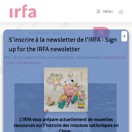
SE
MENU
CONNE
/
S'INSC
X
S'inscrire à la newsletter de l'IRFA - Sign
SE
up for the IRFA newsletter
CONNE
/ S'INSC
IRFA
>
SE DOCUMENTER SUR UN MISSIONNAIRE
>
MISSIONNAIRES
>
MISSIONNAIRE
>
3699 – JUIGNER ROBERT
FE
L’IRFA vous prépare actuellement de nouvelles
ressources sur l’histoire des missions catholiques en
Chine :