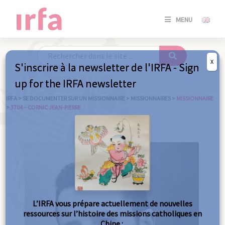
SE
MENU
CONNE
/
S'INSC
X
S'inscrire à la newsletter de l'IRFA - Sign
SE
up for the IRFA newsletter
CONNE
/ S'INSC
IRFA
>
SE DOCUMENTER SUR UN MISSIONNAIRE
>
MISSIONNAIRES
>
MISSIONNAIRE
>
3704 – CORNIC JEAN-PIERRE
FE
L’IRFA vous prépare actuellement de nouvelles
ressources sur l’histoire des missions catholiques en
Chine :