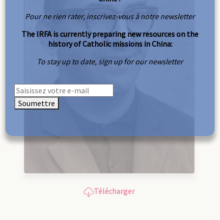
Pour ne rien rater, inscrivez-vous à notre newsletter
The IRFA is currently preparing new resources on the
history of Catholic missions in China:
To stay up to date, sign up for our newsletter
Soumettre
Télécharger