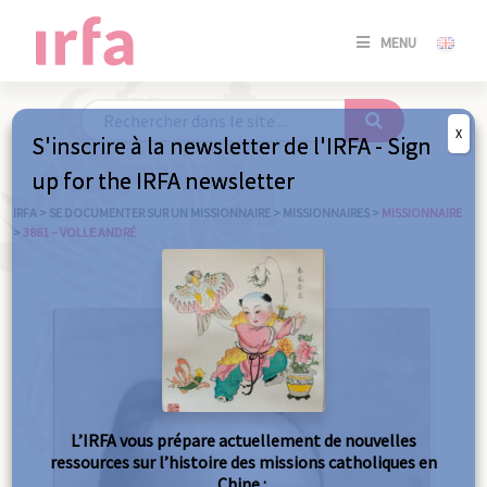
SE
MENU
CONNE
/
S'INSC
X
S'inscrire à la newsletter de l'IRFA - Sign
SE
up for the IRFA newsletter
CONNE
/ S'INSC
IRFA
>
SE DOCUMENTER SUR UN MISSIONNAIRE
>
MISSIONNAIRES
>
MISSIONNAIRE
>
3861 – VOLLE ANDRÉ
FE
L’IRFA vous prépare actuellement de nouvelles
ressources sur l’histoire des missions catholiques en
Chine :