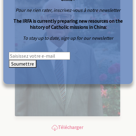
Pour ne rien rater, inscrivez-vous à notre newsletter
The IRFA is currently preparing new resources on the
history of Catholic missions in China:
To stay up to date, sign up for our newsletter
Soumettre
Télécharger