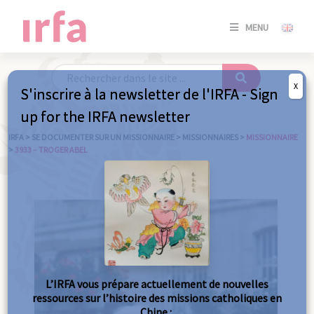
SE
MENU
CONNE
/
S'INSC
X
S'inscrire à la newsletter de l'IRFA - Sign
SE
up for the IRFA newsletter
CONNE
/ S'INSC
IRFA
>
SE DOCUMENTER SUR UN MISSIONNAIRE
>
MISSIONNAIRES
>
MISSIONNAIRE
>
3933 – TROGER ABEL
FE
L’IRFA vous prépare actuellement de nouvelles
ressources sur l’histoire des missions catholiques en
Chine :