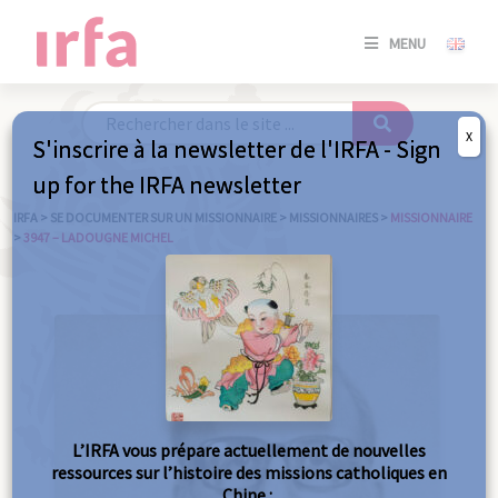
SE
MENU
CONNE
/
S'INSC
X
S'inscrire à la newsletter de l'IRFA - Sign
SE
up for the IRFA newsletter
CONNE
/ S'INSC
IRFA
>
SE DOCUMENTER SUR UN MISSIONNAIRE
>
MISSIONNAIRES
>
MISSIONNAIRE
>
3947 – LADOUGNE MICHEL
FE
L’IRFA vous prépare actuellement de nouvelles
ressources sur l’histoire des missions catholiques en
Chine :